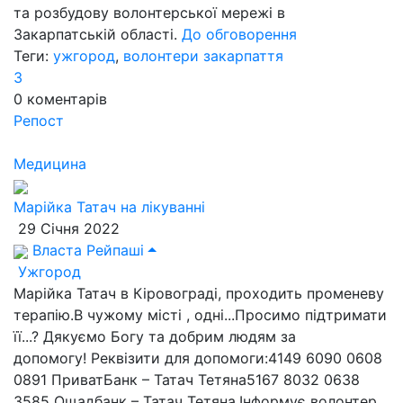
та розбудову волонтерської мережі в
Закарпатській області.
До обговорення
Теги:
ужгород
,
волонтери закарпаття
3
0
коментарів
Репост
Медицина
Марійка Татач на лікуванні
29 Січня 2022
Власта Рейпаші
Ужгород
Марійка Татач в Кіровограді, проходить променеву
терапію.В чужому місті , одні...Просимо підтримати
її...? Дякуємо Богу та добрим людям за
допомогу! Реквізити для допомоги:4149 6090 0608
0891 ПриватБанк – Татач Тетяна5167 8032 0638
3585 Ощадбанк – Татач Тетяна.Інформує волонтер