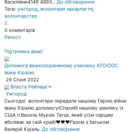
Василівни4149 4993...
До обговорення
Теги:
ужгород
,
волонтери закарпаття
,
волонтерство
2
0
коментарів
Репост
Підтримка армії
Допомога важкопораненому учаснику АТО/ООС
Івану Кіралю
29 Січня 2022
Власта Рейпаші
Ужгород
Сьогодні волонтери передали нашому Герою війни
Івану Кіралю допомогу!Спасибі нашому земляку із
США п.Василь Мурзік Тегза, який усім серцем
вболіває за свій край!❤❤❤Разом з батьком
Валерій Кіраль.
До обговорення