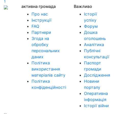
1
активна громада
Важливо
Про нас
Історії
Інструкції
успіху
FAQ
Форум
Партнери
Дошка
Згода на
оголошень
обробку
Аналітика
персональних
Публічні
даних
консультації
Політика
Паспорт
використання
громади
матеріалів сайту
Дослідження
Політика
Новини
конфіденційності
порталу
Оперативна
інформація
Історії війни