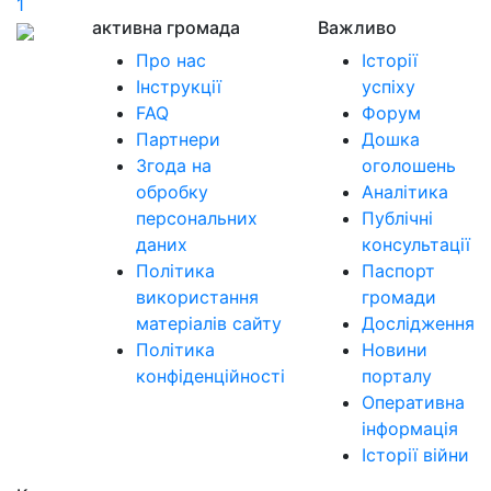
1
активна громада
Важливо
Про нас
Історії
Інструкції
успіху
FAQ
Форум
Партнери
Дошка
Згода на
оголошень
обробку
Аналітика
персональних
Публічні
даних
консультації
Політика
Паспорт
використання
громади
матеріалів сайту
Дослідження
Політика
Новини
конфіденційності
порталу
Оперативна
інформація
Історії війни