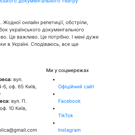
нського документального театру"
 Жодної онлайн репетиції, обстріли,
обок українського документального
во. Це важливо. Це потрібно. І мені дуже
ьки в Україні. Сподіваюсь, все ще
Ми у соцмережах
реса:
вул.
б, оф. 65 Київ,
Офіційний сайт
0
еса:
вул. П.
Facebook
оф. 10 Київ,
TikTok
ublica@gmail.com
Instagram