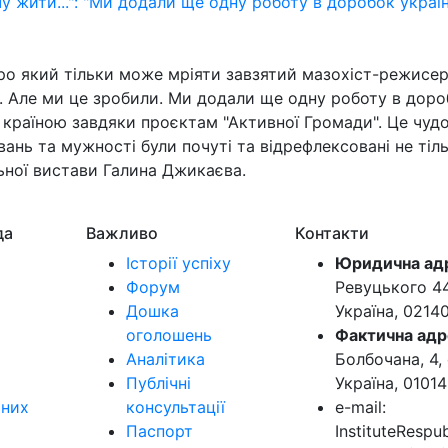
у жити...": "Ми додали ще одну роботу в доробок украї
ро який тільки може мріяти завзятий мазохіст-режисер.
. Але ми це зробили. Ми додали ще одну роботу в дор
 країною завдяки проєктам "Активної Громади". Це чудо
увань та мужності були почуті та відрефлексовані не тіл
ьної вистави Галина Джикаєва.
да
Важливо
Контакти
Історії успіху
Юридична ад
Форум
Ревуцького 44-
Дошка
Україна, 0214
оголошень
Фактична адр
Аналітика
Болбочана, 4, 
Публічні
Україна, 01014
ьних
консультації
e-mail:
Паспорт
InstituteResp