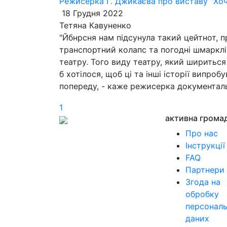
Режисерка Г. Джикаєва про виставу "Хоч
18 Грудня 2022
Тетяна Кавуненко
"Йбнрсня нам підсунула такий цейтнот, п
транспортний колапс та погодні шмарклі
театру. Того виду театру, який шириться
б хотілося, щоб ці та інші історії випроб
попереду, - каже режисерка документал
1
активна грома
Про нас
Інструкції
FAQ
Партнери
Згода на
обробку
персонал
даних