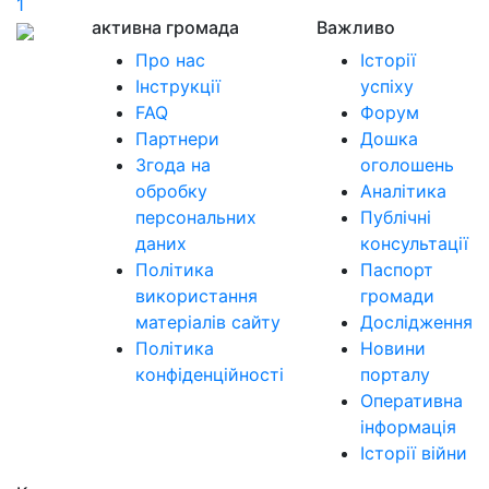
1
активна громада
Важливо
Про нас
Історії
Інструкції
успіху
FAQ
Форум
Партнери
Дошка
Згода на
оголошень
обробку
Аналітика
персональних
Публічні
даних
консультації
Політика
Паспорт
використання
громади
матеріалів сайту
Дослідження
Політика
Новини
конфіденційності
порталу
Оперативна
інформація
Історії війни