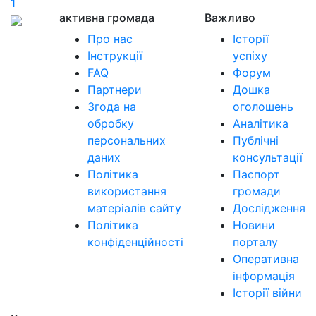
1
активна громада
Важливо
Про нас
Історії
Інструкції
успіху
FAQ
Форум
Партнери
Дошка
Згода на
оголошень
обробку
Аналітика
персональних
Публічні
даних
консультації
Політика
Паспорт
використання
громади
матеріалів сайту
Дослідження
Політика
Новини
конфіденційності
порталу
Оперативна
інформація
Історії війни