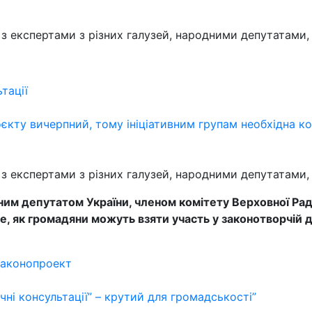
ю з експертами з різних галузей, народними депутатами
ьтації
єкту вичерпний, тому ініціативним групам необхідна к
ю з експертами з різних галузей, народними депутатами
им депутатом України, членом комітету Верховної Рад
е, як громадяни можуть взяти участь у законотворчій д
законопроект
ні консультації” – крутий для громадськості”