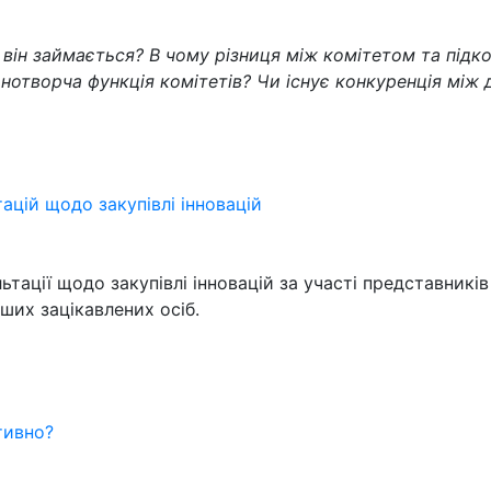
ін займається? В чому різниця між комітетом та підком
онотворча функція комітетів? Чи існує конкуренція між
ацій щодо закупівлі інновацій
льтації щодо закупівлі інновацій за участі представникі
ших зацікавлених осіб.
тивно?