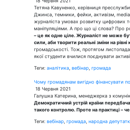
18 Червня 2021
Тетяна Кавуненко, керівниця пресслужби 
Джинса, темники, фейки, активізм, media
журналіста умовах розвитку цифрових те
маніпуляціями. А про що ці слова? Про р
– це як одне ціле. Журналіст не може бут
сили, аби творити реальні зміни на рівні 
громадськості. Тож, протягом листопада
якої студенти вчилися поєднувати активі
Теги:
аналітика
,
вебінар
,
громада
Чому громадянам вигідно фінансувати пол
18 Червня 2021
Галушка Катерина, менеджерка з комуні
Демократичний устрій країни передбачає
такого контролю. Проте на практиці – ч
Теги:
вебінар
,
громада
,
народна депутат