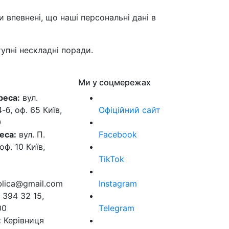
впевнені, що наші персональні дані в
упні нескладні поради.
Ми у соцмережах
реса:
вул.
б, оф. 65 Київ,
Офіційний сайт
0
еса:
вул. П.
Facebook
оф. 10 Київ,
TikTok
ublica@gmail.com
Instagram
 394 32 15,
00
Telegram
:
Керівниця