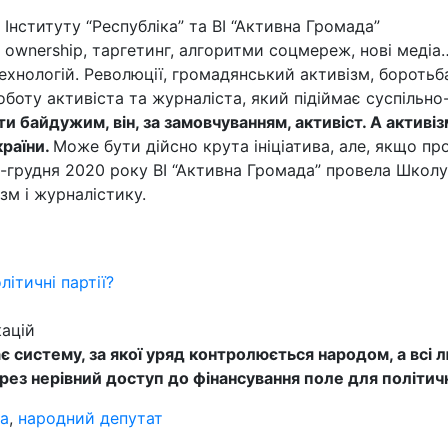
Інституту “Республіка” та ВІ “Активна Громада”
 ownership, таргетинг, алгоритми соцмереж, нові медіа
хнологій. Революції, громадянський активізм, боротьб
оботу активіста та журналіста, який підіймає суспільн
и байдужим, він, за замовчуванням, активіст. А активіз
країни.
Може бути дійсно крута ініціатива, але, якщо про н
-грудня 2020 року ВІ “Активна Громада” провела Школу
зм і журналістику.
ітичні партії?
кацій
 систему, за якої уряд контролюється народом, а всі л
ерез нерівний доступ до фінансування поле для політич
ка
,
народний депутат