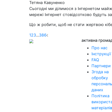
Тетяна Кавуненко
Сьогодні ми ділимося з Інтернетом майж
мережі Інтернет стовідсотково будуть з
Що ж робити, щоб не стати жертвою кібе
1
2
3
...
386
активна грома
Про нас
Інструкції
FAQ
Партнери
Згода на
обробку
персонал
даних
Політика
використ
матеріалі