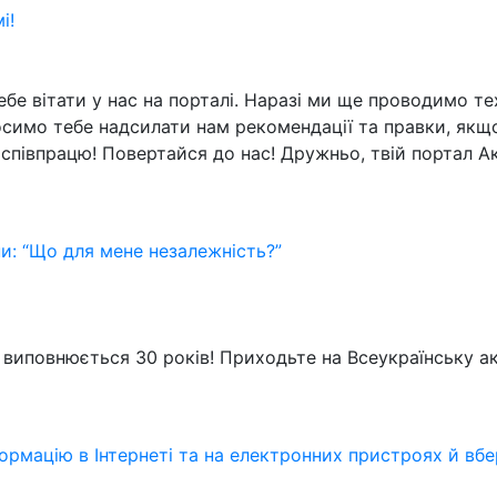
і!
е вітати у нас на порталі. Наразі ми ще проводимо техн
симо тебе надсилати нам рекомендації та правки, якщо
співпрацю! Повертайся до нас! Дружньо, твій портал А
ни: “Що для мене незалежність?”
і виповнюється 30 років! Приходьте на Всеукраїнську ак
рмацію в Інтернеті та на електронних пристроях й вбе