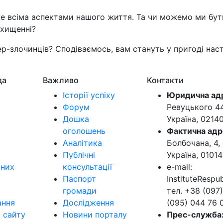
е всіма аспектами нашого життя. Та чи можемо ми бути 
ахищенні?
р-злочинців? Сподіваємось, вам стануть у пригоді наст
да
Важливо
Контакти
Історії успіху
Юридична ад
Форум
Ревуцького 44-
Дошка
Україна, 0214
оголошень
Фактична адр
Аналітика
Болбочана, 4, 
Публічні
Україна, 01014
ьних
консультації
e-mail:
Паспорт
InstituteResp
громади
тел. +38 (097)
ання
Дослідження
(095) 044 76 
в сайту
Новини порталу
Прес-служба