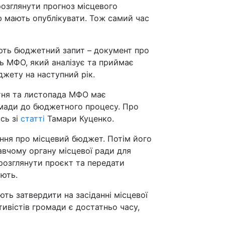
розглянути прогноз місцевого
ю мають опублікувати. Тож самий час
ть бюджетний запит – документ про
ть МФО, який аналізує та приймає
юджету
на наступний рік.
ня та листопада МФО має
мади до бюджетного процесу. Про
сь зі
статті
Тамари Куценко.
ння про місцевий бюджет. Потім його
авчому органу місцевої ради для
розглянути проєкт та передати
ують.
ть затвердити на засіданні місцевої
ивістів громади є достатньо часу,