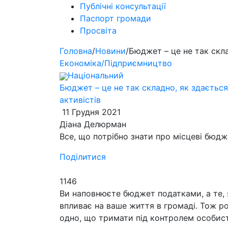
Публічні консультації
Паспорт громади
Просвіта
Головна
/
Новини
/
Бюджет – це не так скл
Економіка/Підприємництво
Національний
Бюджет – це не так складно, як здаєтьс
активістів
11 Грудня 2021
Діана Делюрман
Все, що потрібно знати про місцеві бюд
Поділитися
1146
Ви наповнюєте бюджет податками, а те, 
впливає на ваше життя в громаді. Тож р
одно, що тримати під контролем особист