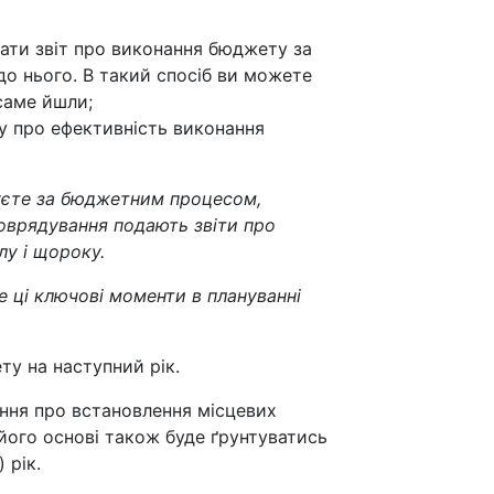
ати звіт про виконання бюджету за
до нього. В такий спосіб ви можете
 саме йшли;
ку про ефективність виконання
куєте за бюджетним процесом,
моврядування подають звіти про
лу і щороку.
 ці ключові моменти в плануванні
ту на наступний рік.
ння про встановлення місцевих
 його основі також буде ґрунтуватись
 рік.