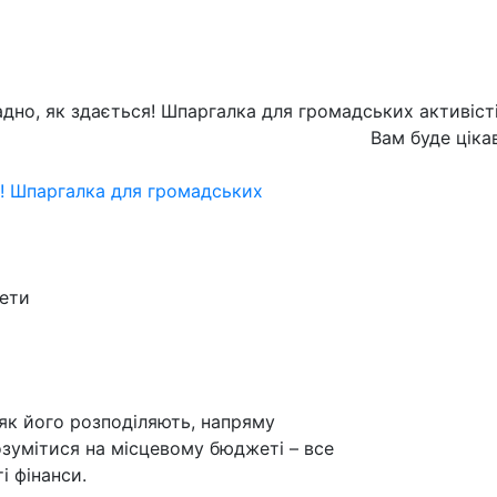
адно, як здається! Шпаргалка для громадських активіст
Вам буде ціка
я! Шпаргалка для громадських
жети
як його розподіляють, напряму
озумітися на місцевому бюджеті – все
і фінанси.