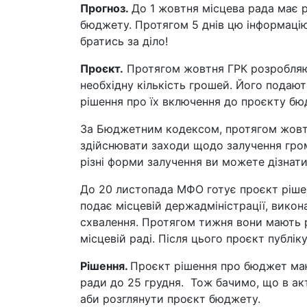
Прогноз.
До 1 жовтня місцева рада має 
бюджету. Протягом 5 днів цю інформаці
братись за діло!
Проєкт.
Протягом жовтня ГРК розробляю
необхідну кількість грошей. Його подаю
рішення про їх включення до проєкту б
За Бюджетним кодексом, протягом жовт
здійснювати заходи щодо залучення гро
різні форми залучення ви можете дізнати
До 20 листопада МФО готує проєкт ріше
подає місцевій держадміністрації, викон
схвалення. Протягом тижня вони мають 
місцевій раді. Після цього проєкт публік
Рішення.
Проєкт рішення про бюджет маю
ради до 25 грудня. Тож бачимо, що в акт
аби розглянути проєкт бюджету.