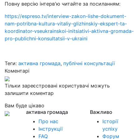
Повну версію інтерв'ю читайте за посиланням:
https://espreso.tv/interview-zakon-lishe-dokument-
nam-potribna-kultura-vitaliy-glizhinskiy-ekspert-ta-
koordinator-vseukrainskoi-initsiativi-aktivna-gromada-
pro-publichni-konsultatsii-v-ukraini
Теги:
активна громада
,
публічні консультації
Коментарі
Тільки зареєстровані користувачі можуть
залишити коментар
Вам буде цікаво
активна громада
Важливо
Про нас
Історії
Інструкції
успіху
FAQ
Форум