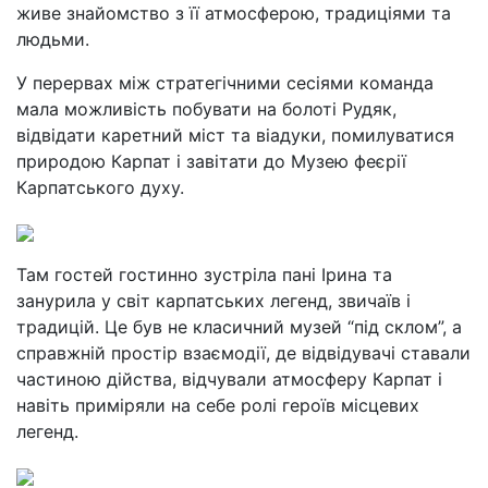
живе знайомство з її атмосферою, традиціями та
людьми.
У перервах між стратегічними сесіями команда
мала можливість побувати на болоті Рудяк,
відвідати каретний міст та віадуки, помилуватися
природою Карпат і завітати до Музею феєрії
Карпатського духу.
Там гостей гостинно зустріла пані Ірина та
занурила у світ карпатських легенд, звичаїв і
традицій. Це був не класичний музей “під склом”, а
справжній простір взаємодії, де відвідувачі ставали
частиною дійства, відчували атмосферу Карпат і
навіть приміряли на себе ролі героїв місцевих
легенд.