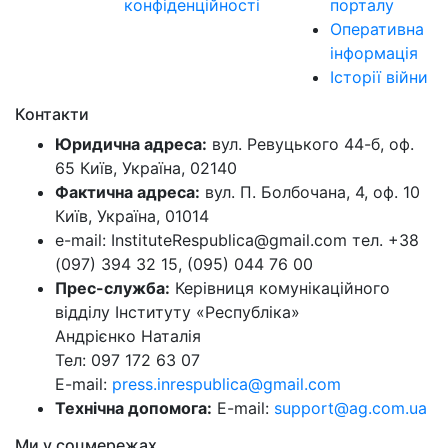
конфіденційності
порталу
Оперативна
інформація
Історії війни
Контакти
Юридична адреса:
вул. Ревуцького 44-б, оф.
65 Київ, Україна, 02140
Фактична адреса:
вул. П. Болбочана, 4, оф. 10
Київ, Україна, 01014
e-mail: InstituteRespublica@gmail.com тел. +38
(097) 394 32 15, (095) 044 76 00
Прес-служба:
Керівниця комунікаційного
відділу Інституту «Республіка»
Андрієнко Наталія
Тел: 097 172 63 07
E-mail:
press.inrespublica@gmail.com
Технічна допомога:
E-mail:
support@ag.com.ua
Ми у соцмережах