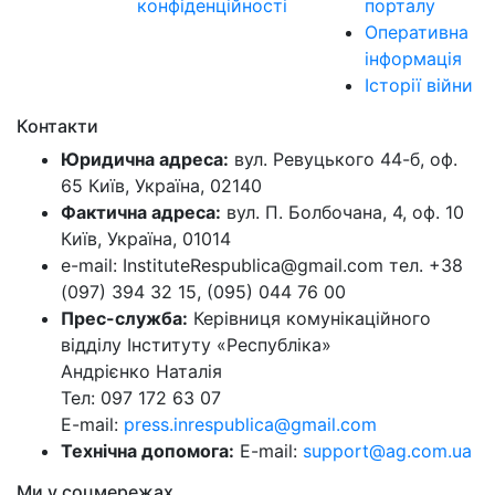
конфіденційності
порталу
Оперативна
інформація
Історії війни
Контакти
Юридична адреса:
вул. Ревуцького 44-б, оф.
65 Київ, Україна, 02140
Фактична адреса:
вул. П. Болбочана, 4, оф. 10
Київ, Україна, 01014
e-mail: InstituteRespublica@gmail.com тел. +38
(097) 394 32 15, (095) 044 76 00
Прес-служба:
Керівниця комунікаційного
відділу Інституту «Республіка»
Андрієнко Наталія
Тел: 097 172 63 07
E-mail:
press.inrespublica@gmail.com
Технічна допомога:
E-mail:
support@ag.com.ua
Ми у соцмережах