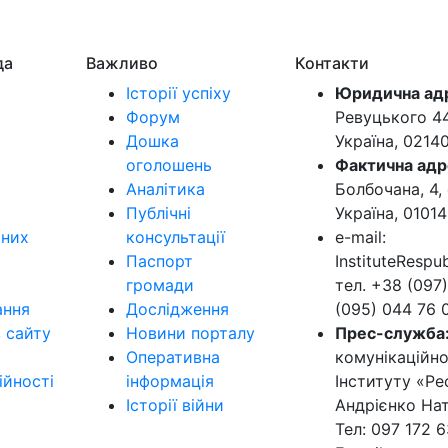
да
Важливо
Контакти
Історії успіху
Юридична ад
Форум
Ревуцького 44-
Дошка
Україна, 0214
оголошень
Фактична адр
Аналітика
Болбочана, 4, 
Публічні
Україна, 01014
ьних
консультації
e-mail:
Паспорт
InstituteResp
громади
тел. +38 (097)
ання
Дослідження
(095) 044 76 
в сайту
Новини порталу
Прес-служба
Оперативна
комунікаційно
ійності
інформація
Інституту «Ре
Історії війни
Андрієнко Нат
Тел: 097 172 6