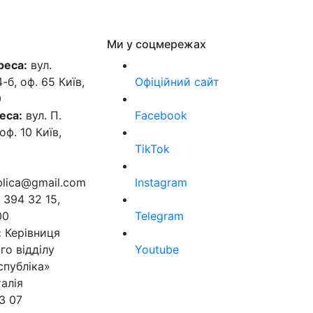
Ми у соцмережах
реса:
вул.
б, оф. 65 Київ,
Офіційний сайт
0
еса:
вул. П.
Facebook
оф. 10 Київ,
TikTok
ublica@gmail.com
Instagram
 394 32 15,
00
Telegram
:
Керівниця
го відділу
Youtube
спубліка»
алія
3 07