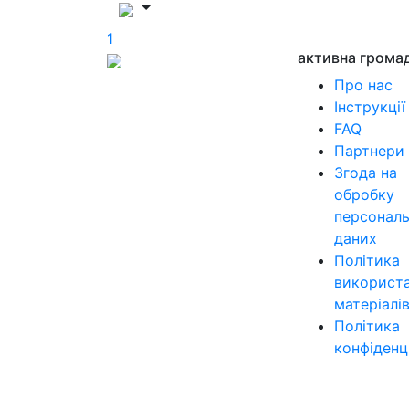
1
активна грома
Про нас
Інструкції
FAQ
Партнери
Згода на
обробку
персонал
даних
Політика
використ
матеріалі
Політика
конфіденц