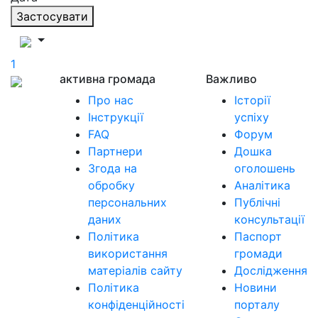
Застосувати
1
активна громада
Важливо
Про нас
Історії
Інструкції
успіху
FAQ
Форум
Партнери
Дошка
Згода на
оголошень
обробку
Аналітика
персональних
Публічні
даних
консультації
Політика
Паспорт
використання
громади
матеріалів сайту
Дослідження
Політика
Новини
конфіденційності
порталу