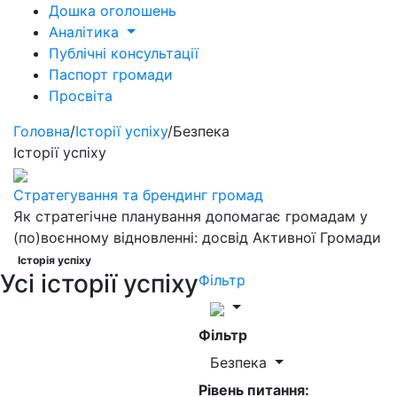
Дошка оголошень
Аналітика
Публічні консультації
Паспорт громади
Просвіта
Головна
/
Історії успіху
/
Безпека
Історії успіху
Стратегування та брендинг громад
Як стратегічне планування допомагає громадам у
(по)воєнному відновленні: досвід Активної Громади
Історія успіху
Усі історії успіху
Фільтр
Фільтр
Безпека
Рівень питання: