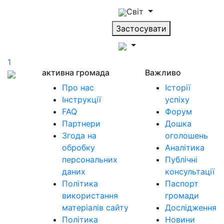
Світ
Застосувати
1
активна громада
Важливо
Про нас
Історії
Інструкції
успіху
FAQ
Форум
Партнери
Дошка
Згода на
оголошень
обробку
Аналітика
персональних
Публічні
даних
консультації
Політика
Паспорт
використання
громади
матеріалів сайту
Дослідження
Політика
Новини