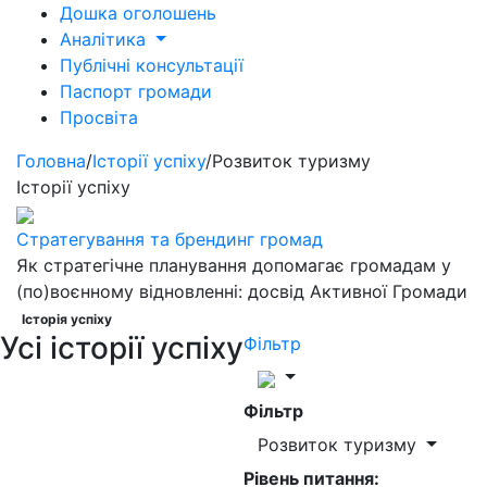
Дошка оголошень
Аналітика
Публічні консультації
Паспорт громади
Просвіта
Головна
/
Історії успіху
/
Розвиток туризму
Історії успіху
Стратегування та брендинг громад
Як стратегічне планування допомагає громадам у
(по)воєнному відновленні: досвід Активної Громади
Історія успіху
Усі історії успіху
Фільтр
Фільтр
Розвиток туризму
Рівень питання: