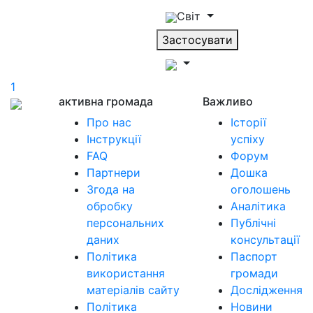
Світ
Застосувати
1
активна громада
Важливо
Про нас
Історії
Інструкції
успіху
FAQ
Форум
Партнери
Дошка
Згода на
оголошень
обробку
Аналітика
персональних
Публічні
даних
консультації
Політика
Паспорт
використання
громади
матеріалів сайту
Дослідження
Політика
Новини