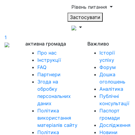
Рівень питання
Застосувати
1
активна громада
Важливо
Про нас
Історії
Інструкції
успіху
FAQ
Форум
Партнери
Дошка
Згода на
оголошень
обробку
Аналітика
персональних
Публічні
даних
консультації
Політика
Паспорт
використання
громади
матеріалів сайту
Дослідження
Політика
Новини