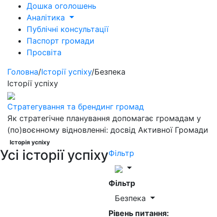
Дошка оголошень
Аналітика
Публічні консультації
Паспорт громади
Просвіта
Головна
/
Історії успіху
/
Безпека
Історії успіху
Стратегування та брендинг громад
Як стратегічне планування допомагає громадам у
(по)воєнному відновленні: досвід Активної Громади
Історія успіху
Усі історії успіху
Фільтр
Фільтр
Безпека
Рівень питання: