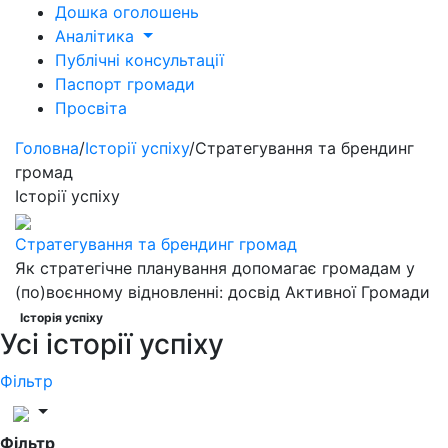
Дошка оголошень
Аналітика
Публічні консультації
Паспорт громади
Просвіта
Головна
/
Історії успіху
/
Стратегування та брендинг
громад
Історії успіху
Стратегування та брендинг громад
Як стратегічне планування допомагає громадам у
(по)воєнному відновленні: досвід Активної Громади
Історія успіху
Усі історії успіху
Фільтр
Фільтр