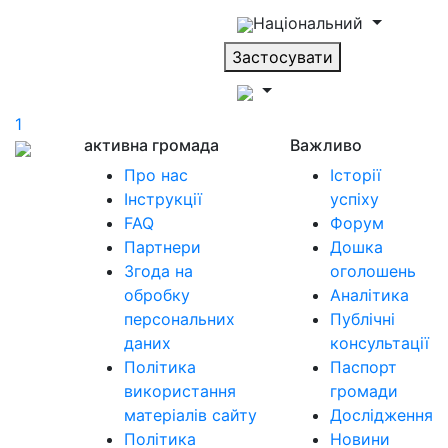
Національний
Застосувати
1
активна громада
Важливо
Про нас
Історії
Інструкції
успіху
FAQ
Форум
Партнери
Дошка
Згода на
оголошень
обробку
Аналітика
персональних
Публічні
даних
консультації
Політика
Паспорт
використання
громади
матеріалів сайту
Дослідження
Політика
Новини