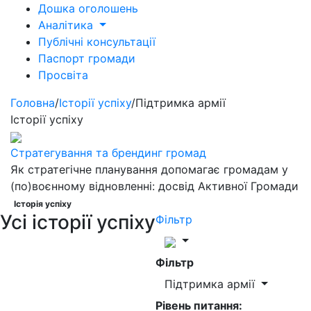
Дошка оголошень
Аналітика
Публічні консультації
Паспорт громади
Просвіта
Головна
/
Історії успіху
/
Підтримка армії
Історії успіху
Стратегування та брендинг громад
Як стратегічне планування допомагає громадам у
(по)воєнному відновленні: досвід Активної Громади
Історія успіху
Усі історії успіху
Фільтр
Фільтр
Підтримка армії
Рівень питання: