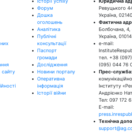
Історії успіху
Юридична ад
Форум
Ревуцького 44-
Дошка
Україна, 0214
оголошень
Фактична адр
Аналітика
Болбочана, 4, 
Публічні
Україна, 01014
ьних
консультації
e-mail:
Паспорт
InstituteResp
громади
тел. +38 (097)
ання
Дослідження
(095) 044 76 
в сайту
Новини порталу
Прес-служба
Оперативна
комунікаційно
ійності
інформація
Інституту «Ре
Історії війни
Андрієнко Нат
Тел: 097 172 6
E-mail:
press.inrespu
Технічна допо
support@ag.c