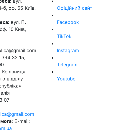
реса:
вул.
б, оф. 65 Київ,
Офіційний сайт
0
еса:
вул. П.
Facebook
оф. 10 Київ,
TikTok
ublica@gmail.com
Instagram
 394 32 15,
00
Telegram
:
Керівниця
го відділу
Youtube
спубліка»
алія
3 07
blica@gmail.com
мога:
E-mail:
om.ua