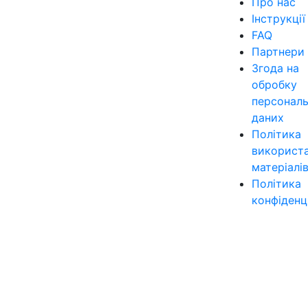
Про нас
Інструкції
FAQ
Партнери
Згода на
обробку
персонал
даних
Політика
використ
матеріалі
Політика
конфіденц