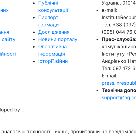
Публічні
Україна, 01014
ьних
консультації
e-mail:
Паспорт
InstituteResp
громади
тел. +38 (097)
ання
Дослідження
(095) 044 76 
в сайту
Новини порталу
Прес-служба
Оперативна
комунікаційно
ійності
інформація
Інституту «Ре
Історії війни
Андрієнко Нат
Тел: 097 172 6
E-mail:
press.inrespu
Технічна допо
support@ag.c
eloped by
.
аналогічні технології. Якщо, прочитавши це повідомлен