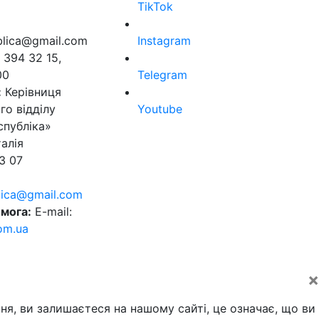
TikTok
ublica@gmail.com
Instagram
 394 32 15,
00
Telegram
:
Керівниця
го відділу
Youtube
спубліка»
алія
3 07
blica@gmail.com
мога:
E-mail:
om.ua
×
ня, ви залишаєтеся на нашому сайті, це означає, що ви