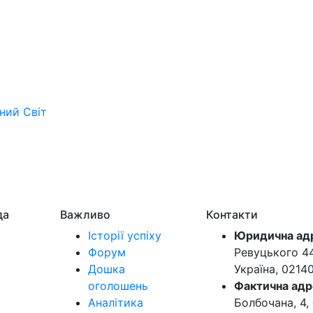
ьний
Світ
да
Важливо
Контакти
Історії успіху
Юридична ад
Форум
Ревуцького 44-
Дошка
Україна, 0214
оголошень
Фактична адр
Аналітика
Болбочана, 4, 