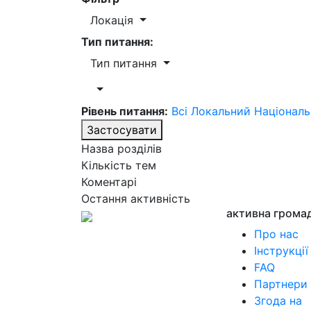
Локація
Тип питання:
Тип питання
Рівень питання:
Всі
Локальний
Націонал
Застосувати
Назва розділів
Кількість тем
Коментарі
Остання активність
активна грома
Про нас
Інструкції
FAQ
Партнери
Згода на