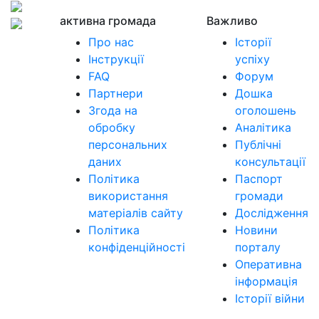
активна громада
Важливо
Про нас
Історії
Інструкції
успіху
FAQ
Форум
Партнери
Дошка
Згода на
оголошень
обробку
Аналітика
персональних
Публічні
даних
консультації
Політика
Паспорт
використання
громади
матеріалів сайту
Дослідження
Політика
Новини
конфіденційності
порталу
Оперативна
інформація
Історії війни