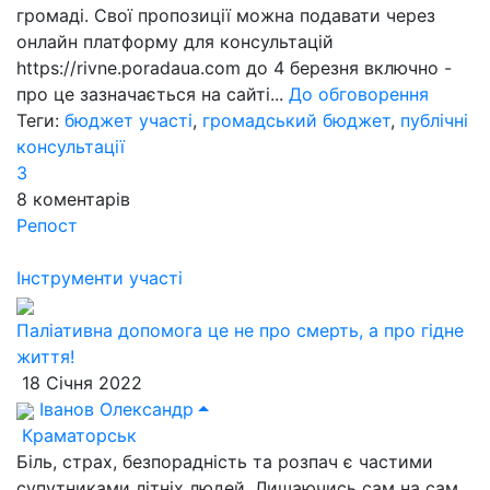
громаді. Свої пропозиції можна подавати через
онлайн платформу для консультацій
https://rivne.poradaua.com до 4 березня включно -
про це зазначається на сайті...
До обговорення
Теги:
бюджет участі
,
громадський бюджет
,
публічні
консультації
3
8
коментарів
Репост
Інструменти участі
Паліативна допомога це не про смерть, а про гідне
життя!
18 Січня 2022
Іванов Олександр
Краматорськ
Біль, страх, безпорадність та розпач є частими
супутниками літніх людей. Лишаючись сам на сам