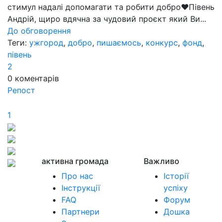
стимул надалі допомагати та робити добро❤Півень
Андрій, щиро вдячна за чудовий проєкт який Ви...
До обговорення
Теги:
ужгород
,
добро
,
пишаємось
,
конкурс
,
фонд
,
півень
2
0
коментарів
Репост
1
активна громада
Важливо
Про нас
Історії
Інструкції
успіху
FAQ
Форум
Партнери
Дошка