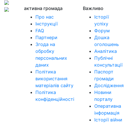
активна громада
Важливо
Про нас
Історії
Інструкції
успіху
FAQ
Форум
Партнери
Дошка
Згода на
оголошень
обробку
Аналітика
персональних
Публічні
даних
консультації
Політика
Паспорт
використання
громади
матеріалів сайту
Дослідження
Політика
Новини
конфіденційності
порталу
Оперативна
інформація
Історії війни