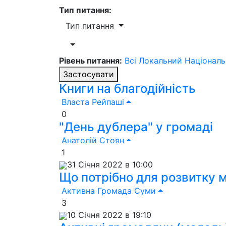
Тип питання:
Тип питання
Рівень питання:
Всі
Локальний
Націонал
Застосувати
Книги на благодійність
Власта Рейпаші
0
"День дублера" у громаді
Анатолій Стоян
1
31 Січня 2022 в 10:00
Що потрібно для розвитку 
Активна Громада Суми
3
10 Січня 2022 в 19:10