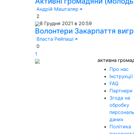
Активні громадяни (молодь
Андрій Машталяр
2
8 Грудня 2021 в 20:59
Волонтери Закарпаття вигр
Власта Рейпаші
0
1
активна грома
Про нас
Інструкції
FAQ
Партнери
Згода на
обробку
персонал
даних
Політика
використ