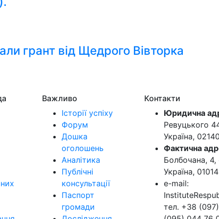
).
али грант від Щедрого Вівторка
да
Важливо
Контакти
Історії успіху
Юридична ад
Форум
Ревуцького 44-
Дошка
Україна, 0214
оголошень
Фактична адр
Аналітика
Болбочана, 4, 
Публічні
Україна, 01014
ьних
консультації
e-mail:
Паспорт
InstituteResp
громади
тел. +38 (097)
ання
Дослідження
(095) 044 76 