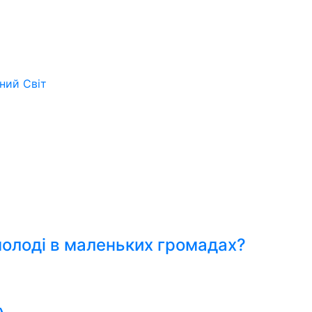
ьний
Світ
молоді в маленьких громадах?