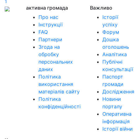
1
активна громада
Важливо
Про нас
Історії
Інструкції
успіху
FAQ
Форум
Партнери
Дошка
Згода на
оголошень
обробку
Аналітика
персональних
Публічні
даних
консультації
Політика
Паспорт
використання
громади
матеріалів сайту
Дослідження
Політика
Новини
конфіденційності
порталу
Оперативна
інформація
Історії війни