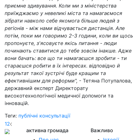
приємне здивування. Коли ми з міністерства
приїжджаємо у невеликі міста та намагаємося
зібрати навколо себе якомога більше людей з
регіонів - між нами відчувається дистанція. Але
потім, поки ми говоримо 2-3 години, коли ви щось
пропонуєте, з'ясовуєте якісь питання - люди
починають ставитися до тебе зовсім інакше. Адже
вони бачать: все що ти намагаєшся зробити - ти
стараєшся робити в їх інтересах. відповідно й
результат такої зустрічі буде кращим та
ефективнішим для реформи",
- Тетяна Потупалова,
державний експерт Директорату
високотехнологічної медичної допомоги та
інновацій.
Теги:
публічні консультації
1
2
активна громада
Важливо
Про нас
Історії