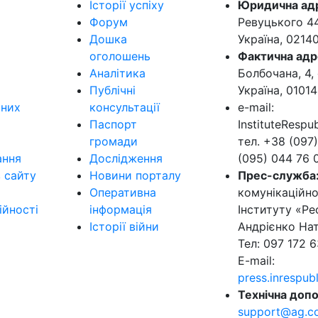
Історії успіху
Юридична ад
Форум
Ревуцького 44-
Дошка
Україна, 0214
оголошень
Фактична адр
Аналітика
Болбочана, 4, 
Публічні
Україна, 01014
ьних
консультації
e-mail:
Паспорт
InstituteResp
громади
тел. +38 (097)
ання
Дослідження
(095) 044 76 
в сайту
Новини порталу
Прес-служба
Оперативна
комунікаційно
ійності
інформація
Інституту «Ре
Історії війни
Андрієнко Нат
Тел: 097 172 6
E-mail:
press.inrespu
Технічна допо
support@ag.c