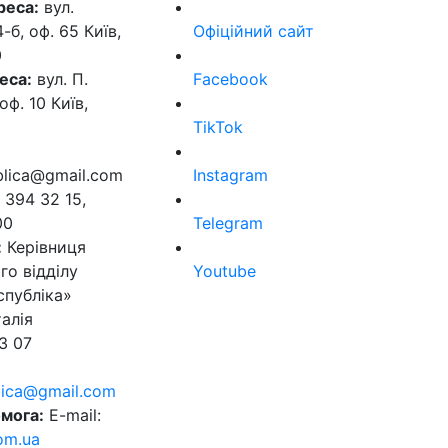
реса:
вул.
б, оф. 65 Київ,
Офіційний сайт
0
еса:
вул. П.
Facebook
оф. 10 Київ,
TikTok
ublica@gmail.com
Instagram
 394 32 15,
00
Telegram
:
Керівниця
го відділу
Youtube
спубліка»
алія
3 07
blica@gmail.com
мога:
E-mail:
om.ua