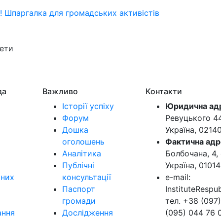
я! Шпаргалка для громадських активістів
жети
да
Важливо
Контакти
Історії успіху
Юридична ад
Форум
Ревуцького 44-
Дошка
Україна, 0214
оголошень
Фактична адр
Аналітика
Болбочана, 4, 
Публічні
Україна, 01014
ьних
консультації
e-mail:
Паспорт
InstituteResp
громади
тел. +38 (097)
ання
Дослідження
(095) 044 76 