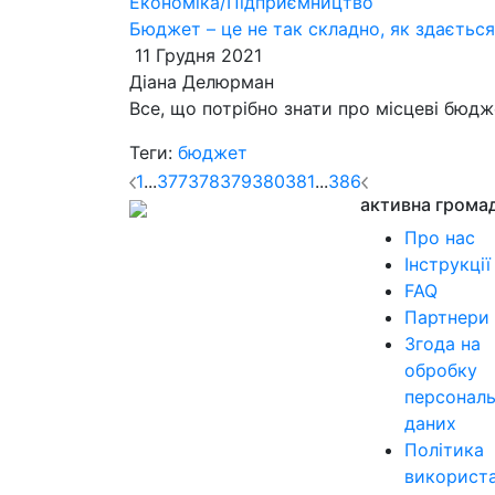
Економіка/Підприємництво
Бюджет – це не так складно, як здаєтьс
11 Грудня 2021
Діана Делюрман
Все, що потрібно знати про місцеві бюд
Теги:
бюджет
1
...
377
378
379
380
381
...
386
активна грома
Про нас
Інструкції
FAQ
Партнери
Згода на
обробку
персонал
даних
Політика
використ