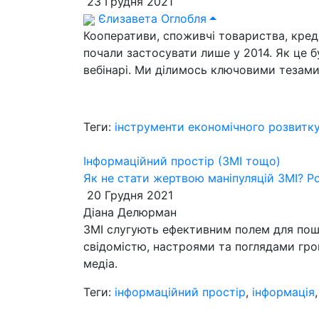
23 Грудня 2021
Єлизавета Оглобля
Кооперативи, споживчі товариства, креди
почали застосувати лише у 2014. Як це б
вебінарі. Ми ділимось ключовими тезами
Теги:
інструменти економічного розвитк
Інформаційний простір (ЗМІ тощо)
Як не стати жертвою маніпуляцій ЗМІ? Р
20 Грудня 2021
Діана Делюрман
ЗМІ слугують ефективним полем для поши
свідомістю, настроями та поглядами гро
медіа.
Теги:
інформаційний простір
,
інформація