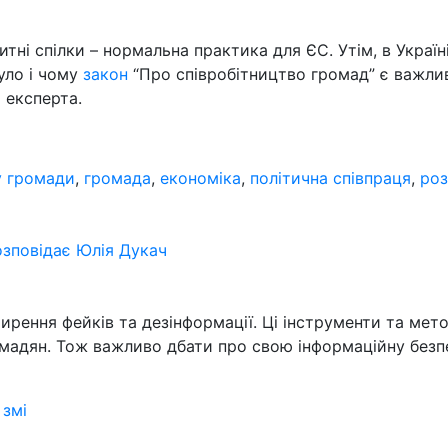
тні спілки – нормальна практика для ЄС. Утім, в Україн
уло і чому
закон
“Про співробітництво громад” є важли
 експерта.
у громади
,
громада
,
економіка
,
політична співпраця
,
роз
озповідає Юлія Дукач
рення фейків та дезінформації. Ці інструменти та ме
мадян. Тож важливо дбати про свою інформаційну безпе
,
змі