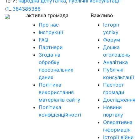
Теги:
народна депутатка
,
публічні консультації
1
...
384
385
386
активна громада
Важливо
Про нас
Історії
Інструкції
успіху
FAQ
Форум
Партнери
Дошка
Згода на
оголошень
обробку
Аналітика
персональних
Публічні
даних
консультації
Політика
Паспорт
використання
громади
матеріалів сайту
Дослідження
Політика
Новини
конфіденційності
порталу
Оперативна
інформація
Історії війни