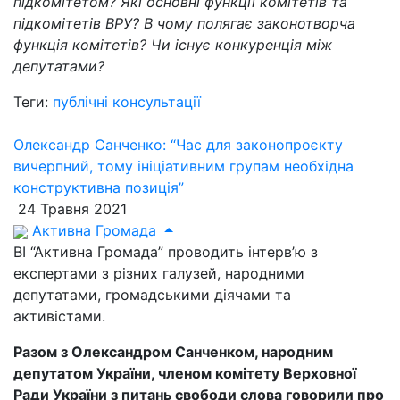
підкомітетом? Які основні функції комітетів та
підкомітетів ВРУ? В чому полягає законотворча
функція комітетів? Чи існує конкуренція між
депутатами?
Теги:
публічні консультації
Олександр Санченко: “Час для законопроєкту
вичерпний, тому ініціативним групам необхідна
конструктивна позиція”
24 Травня 2021
Активна Громада
ВІ “Активна Громада” проводить інтерв’ю з
експертами з різних галузей, народними
депутатами, громадськими діячами та
активістами.
Разом з Олександром Санченком, народним
депутатом України, членом комітету Верховної
Ради України з питань свободи слова говорили про