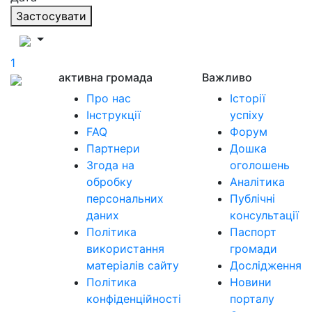
Застосувати
1
активна громада
Важливо
Про нас
Історії
Інструкції
успіху
FAQ
Форум
Партнери
Дошка
Згода на
оголошень
обробку
Аналітика
персональних
Публічні
даних
консультації
Політика
Паспорт
використання
громади
матеріалів сайту
Дослідження
Політика
Новини
конфіденційності
порталу