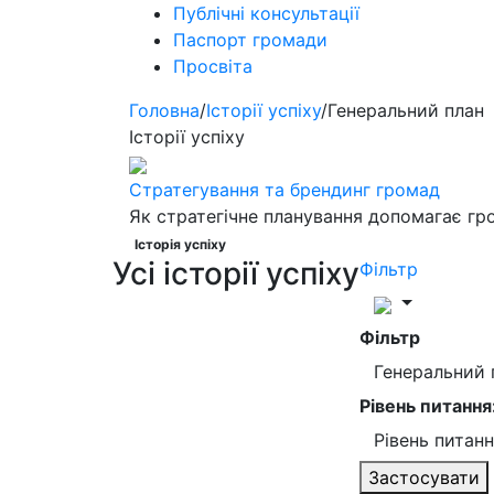
Публічні консультації
Паспорт громади
Просвіта
Головна
/
Історії успіху
/
Генеральний план
Історії успіху
Стратегування та брендинг громад
Як стратегічне планування допомагає гр
Історія успіху
Усі історії успіху
Фільтр
Фільтр
Генеральний
Рівень питання
Рівень питан
Застосувати