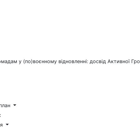
омадам у (по)воєнному відновленні: досвід Активної Гр
 план
:
ня