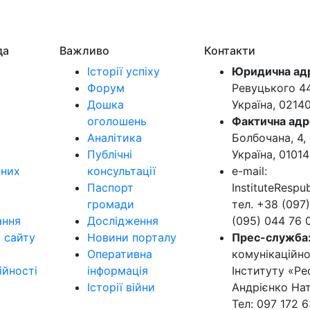
да
Важливо
Контакти
Історії успіху
Юридична ад
Форум
Ревуцького 44-
Дошка
Україна, 0214
оголошень
Фактична адр
Аналітика
Болбочана, 4, 
Публічні
Україна, 01014
ьних
консультації
e-mail:
Паспорт
InstituteResp
громади
тел. +38 (097)
ання
Дослідження
(095) 044 76 
в сайту
Новини порталу
Прес-служба
Оперативна
комунікаційно
ійності
інформація
Інституту «Ре
Історії війни
Андрієнко Нат
Тел: 097 172 6