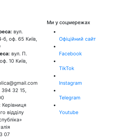
Ми у соцмережах
реса:
вул.
б, оф. 65 Київ,
Офіційний сайт
0
еса:
вул. П.
Facebook
оф. 10 Київ,
TikTok
ublica@gmail.com
Instagram
 394 32 15,
00
Telegram
:
Керівниця
го відділу
Youtube
спубліка»
алія
3 07