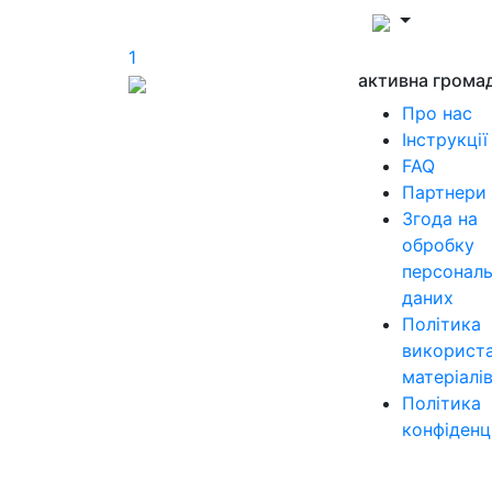
1
активна грома
Про нас
Інструкції
FAQ
Партнери
Згода на
обробку
персонал
даних
Політика
використ
матеріалі
Політика
конфіденц