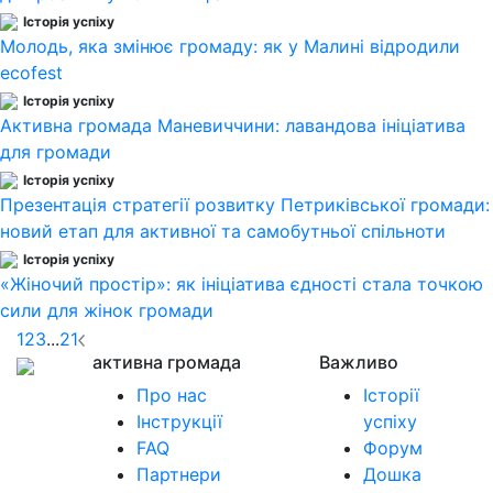
Історія успіху
Молодь, яка змінює громаду: як у Малині відродили
ecofest
Історія успіху
Активна громада Маневиччини: лавандова ініціатива
для громади
Історія успіху
Презентація стратегії розвитку Петриківської громади:
новий етап для активної та самобутньої спільноти
Історія успіху
«Жіночий простір»: як ініціатива єдності стала точкою
сили для жінок громади
1
2
3
...
21
активна громада
Важливо
Про нас
Історії
Інструкції
успіху
FAQ
Форум
Партнери
Дошка