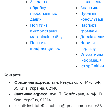
Згода на
оголошень
обробку
Аналітика
персональних
Публічні
даних
консультації
Політика
Паспорт
використання
громади
матеріалів сайту
Дослідження
Політика
Новини
конфіденційності
порталу
Оперативна
інформація
Історії війни
Контакти
Юридична адреса:
вул. Ревуцького 44-б, оф.
65 Київ, Україна, 02140
Фактична адреса:
вул. П. Болбочана, 4, оф. 10
Київ, Україна, 01014
e-mail: InstituteRespublica@gmail.com тел. +38