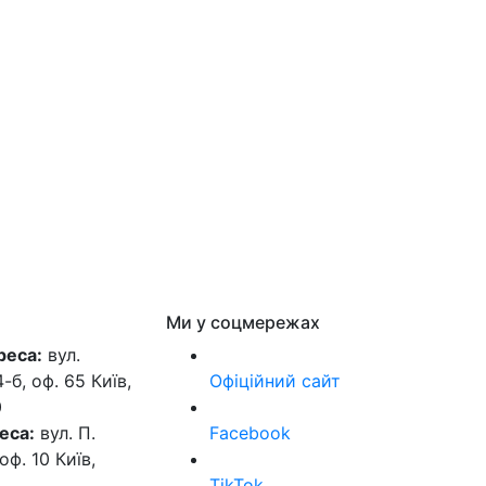
Ми у соцмережах
реса:
вул.
б, оф. 65 Київ,
Офіційний сайт
0
еса:
вул. П.
Facebook
оф. 10 Київ,
TikTok