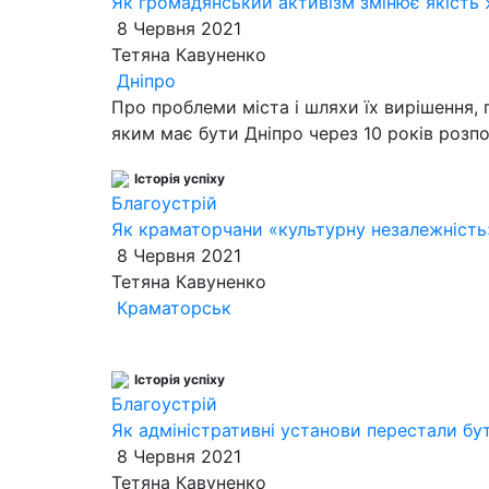
Як громадянський активізм змінює якість жи
8 Червня 2021
Тетяна Кавуненко
Дніпро
Про проблеми міста і шляхи їх вирішення, 
яким має бути Дніпро через 10 років розп
Історія успіху
Благоустрій
Як краматорчани «культурну незалежніст
8 Червня 2021
Тетяна Кавуненко
Краматорськ
Історія успіху
Благоустрій
Як адміністративні установи перестали бу
8 Червня 2021
Тетяна Кавуненко