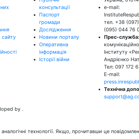
ьних
консультації
e-mail:
Паспорт
InstituteResp
громади
тел. +38 (097)
ання
Дослідження
(095) 044 76 
в сайту
Новини порталу
Прес-служба
Оперативна
комунікаційно
ійності
інформація
Інституту «Ре
Історії війни
Андрієнко Нат
Тел: 097 172 6
E-mail:
press.inrespu
Технічна допо
support@ag.c
eloped by
.
аналогічні технології. Якщо, прочитавши це повідомлен