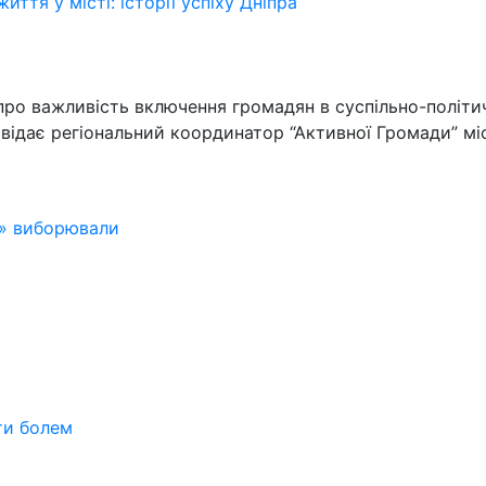
ття у місті: історії успіху Дніпра
про важливість включення громадян в суспільно-політич
овідає регіональний координатор “Активної Громади” м
ь» виборювали
ти болем