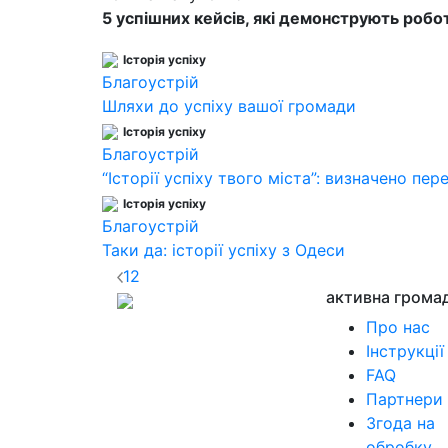
5 успішних кейсів, які демонструють робо
Історія успіху
Благоустрій
Шляхи до успіху вашої громади
Історія успіху
Благоустрій
“Історії успіху твого міста”: визначено пе
Історія успіху
Благоустрій
Таки да: історії успіху з Одеси
1
2
активна грома
Про нас
Інструкції
FAQ
Партнери
Згода на
обробку