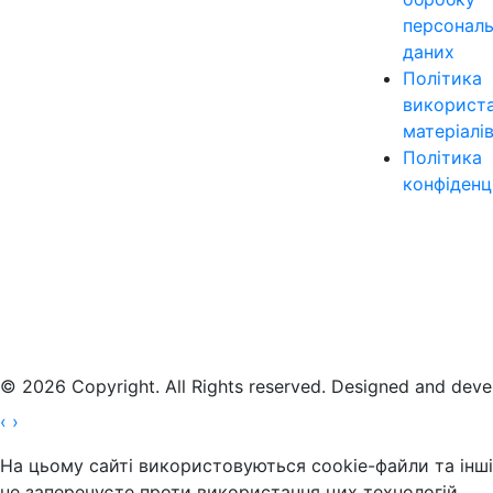
персонал
даних
Політика
використ
матеріалі
Політика
конфіденц
© 2026 Copyright. All Rights reserved. Designed and dev
‹
›
На цьому сайті використовуються cookie-файли та інші 
не заперечуєте проти використання цих технологій.