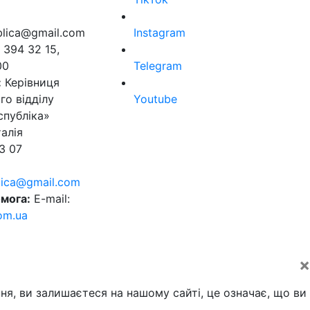
ublica@gmail.com
Instagram
 394 32 15,
00
Telegram
:
Керівниця
го відділу
Youtube
спубліка»
алія
3 07
blica@gmail.com
мога:
E-mail:
om.ua
×
ня, ви залишаєтеся на нашому сайті, це означає, що ви