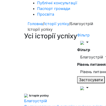
Публічні консультації
Паспорт громади
Просвіта
Головна
/
Історії успіху
/
Благоустрій
Історії успіху
Усі історії успіху
Фільтр
Фільтр
Благоустрій
Рівень питання
Рівень питан
Застосувати
Історія успіху
Благоустрій