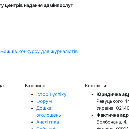
ту центрів надання адмінпослуг
реможців конкурсу для журналістів
да
Важливо
Контакти
Історії успіху
Юридична ад
Форум
Ревуцького 44-
Дошка
Україна, 0214
оголошень
Фактична адр
Аналітика
Болбочана, 4, 
Публічні
Україна, 01014