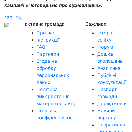
кампанії «Поговоримо про відновлення».
1
2
3
...
11
активна громада
Важливо
Про нас
Історії
Інструкції
успіху
FAQ
Форум
Партнери
Дошка
Згода на
оголошень
обробку
Аналітика
персональних
Публічні
даних
консультації
Політика
Паспорт
використання
громади
матеріалів сайту
Дослідження
Політика
Новини
конфіденційності
порталу
Оперативна
інформація