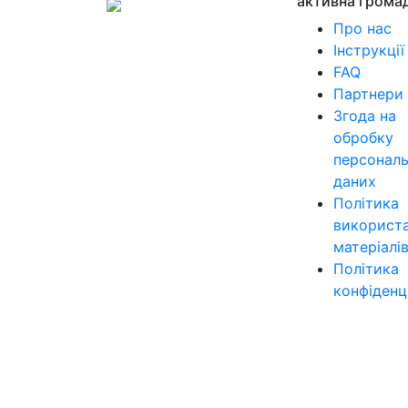
активна грома
Про нас
Інструкції
FAQ
Партнери
Згода на
обробку
персонал
даних
Політика
використ
матеріалі
Політика
конфіденц