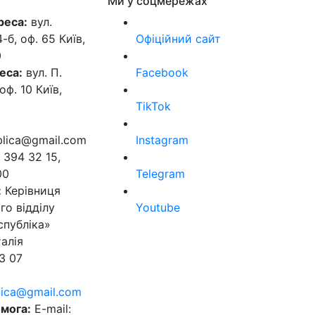
Ми у соцмережах
реса:
вул.
б, оф. 65 Київ,
Офіційний сайт
0
еса:
вул. П.
Facebook
оф. 10 Київ,
TikTok
ublica@gmail.com
Instagram
 394 32 15,
00
Telegram
:
Керівниця
го відділу
Youtube
спубліка»
алія
3 07
blica@gmail.com
мога:
E-mail: