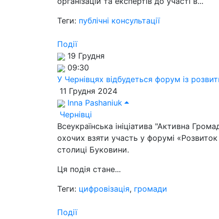
організацій та експертів до участі в...
Теги:
публічні консультації
Події
19 Грудня
09:30
У Чернівцях відбудеться форум із розви
11 Грудня 2024
Inna Pashaniuk
Чернівці
Всеукраїнська ініціатива "Активна Грома
охочих взяти участь у форумі «Розвиток 
столиці Буковини.
Ця подія стане...
Теги:
цифровізація
,
громади
Події