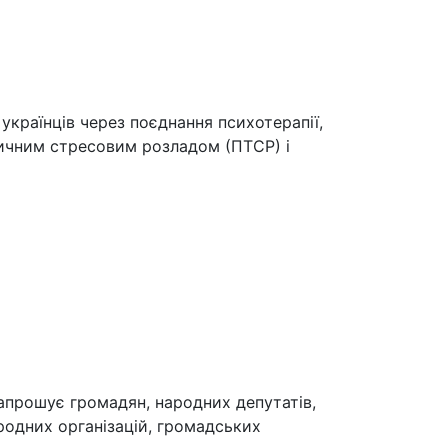
країнців через поєднання психотерапії,
тичним стресовим розладом (ПТСР) і
запрошує громадян, народних депутатів,
родних організацій, громадських