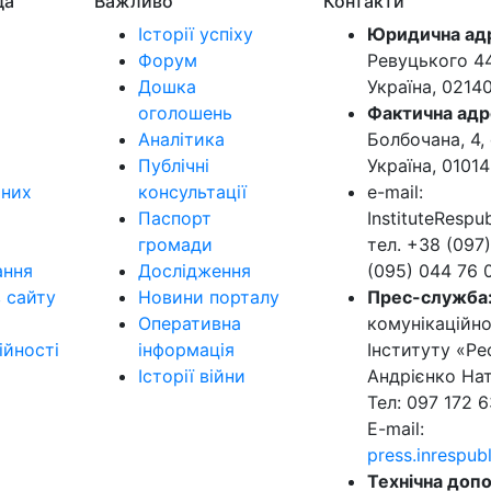
да
Важливо
Контакти
Історії успіху
Юридична ад
Форум
Ревуцького 44-
Дошка
Україна, 0214
оголошень
Фактична адр
Аналітика
Болбочана, 4, 
Публічні
Україна, 01014
ьних
консультації
e-mail:
Паспорт
InstituteResp
громади
тел. +38 (097)
ання
Дослідження
(095) 044 76 
в сайту
Новини порталу
Прес-служба
Оперативна
комунікаційно
ійності
інформація
Інституту «Ре
Історії війни
Андрієнко Нат
Тел: 097 172 6
E-mail:
press.inrespu
Технічна допо