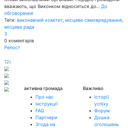
вважають, що Виконком відноситься до...
До
обговорення
Теги:
виконавчий комітет
,
місцеве самоврядування
,
місцева рада
3
0
коментарів
Репост
1
2
активна громада
Важливо
Про нас
Історії
Інструкції
успіху
FAQ
Форум
Партнери
Дошка
Згода на
оголошень