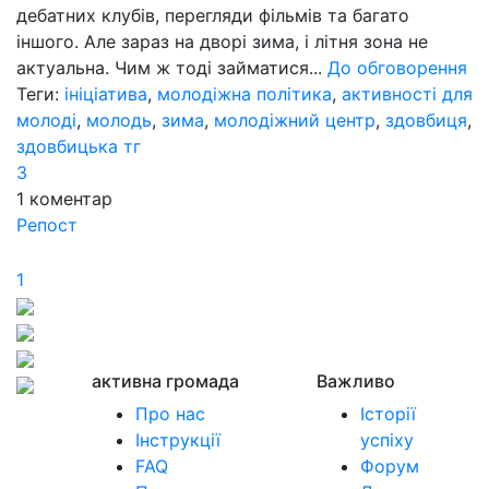
дебатних клубів, перегляди фільмів та багато
іншого. Але зараз на дворі зима, і літня зона не
актуальна. Чим ж тоді займатися...
До обговорення
Теги:
ініціатива
,
молодіжна політика
,
активності для
молоді
,
молодь
,
зима
,
молодіжний центр
,
здовбиця
,
здовбицька тг
3
1
коментар
Репост
1
активна громада
Важливо
Про нас
Історії
Інструкції
успіху
FAQ
Форум