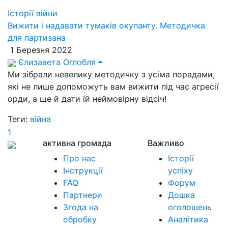
Історії війни
Вижити і надавати тумаків окупанту. Методичка
для партизана
1 Березня 2022
Єлизавета Оглобля
Ми зібрали невелику методичку з усіма порадами,
які не лише допоможуть вам вижити під час агресії
орди, а ще й дати їй неймовірну відсіч!
Теги:
війна
1
активна громада
Важливо
Про нас
Історії
Інструкції
успіху
FAQ
Форум
Партнери
Дошка
Згода на
оголошень
обробку
Аналітика