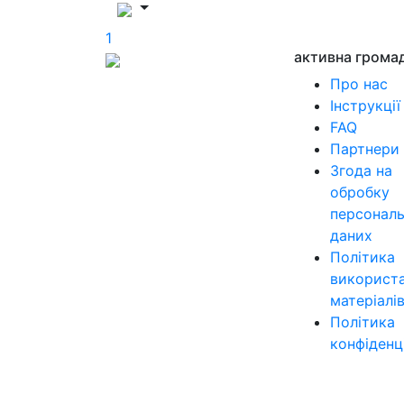
1
активна грома
Про нас
Інструкції
FAQ
Партнери
Згода на
обробку
персонал
даних
Політика
використ
матеріалі
Політика
конфіденц