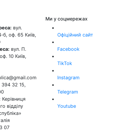
Ми у соцмережах
реса:
вул.
б, оф. 65 Київ,
Офіційний сайт
0
еса:
вул. П.
Facebook
оф. 10 Київ,
TikTok
ublica@gmail.com
Instagram
 394 32 15,
00
Telegram
:
Керівниця
го відділу
Youtube
спубліка»
алія
3 07