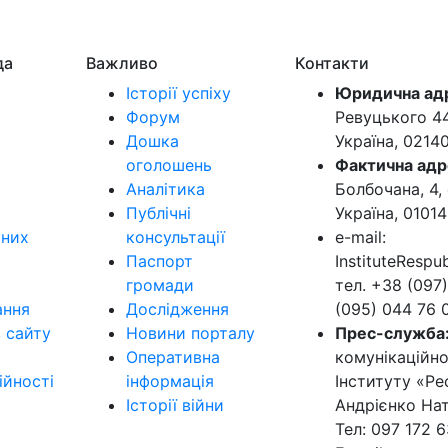
да
Важливо
Контакти
Історії успіху
Юридична ад
Форум
Ревуцького 44-
Дошка
Україна, 0214
оголошень
Фактична адр
Аналітика
Болбочана, 4, 
Публічні
Україна, 01014
ьних
консультації
e-mail:
Паспорт
InstituteResp
громади
тел. +38 (097)
ання
Дослідження
(095) 044 76 
в сайту
Новини порталу
Прес-служба
Оперативна
комунікаційно
ійності
інформація
Інституту «Ре
Історії війни
Андрієнко Нат
Тел: 097 172 6