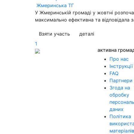
Жмеринська ТГ
У Жмеринській громаді у жовтні розпоча
максимально ефективна та відповідала з
Взяти участь
деталі
1
активна грома
Про нас
Інструкції
FAQ
Партнери
Згода на
обробку
персонал
даних
Політика
використ
матеріалі