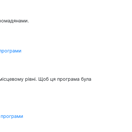
громадянами.
 програми
місцевому рівні. Щоб ця програма була
ї програми