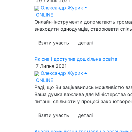
29 Липня 2021
Олександр Журик
ONLINE
Онлайн-інструменти допомагають громадя
знаходити однодумців, створювати спіль
Взяти участь
деталі
Якісна і доступна дошкільна освіта
7 Липня 2021
Олександр Журик
ONLINE
Раді, що Ви зацікавились можливістю взя
Ваша думка важлива для Міністерства ос
питанні спільноти у процесі законотворе
Взяти участь
деталі
Аналіз комунікації громадян з органами 