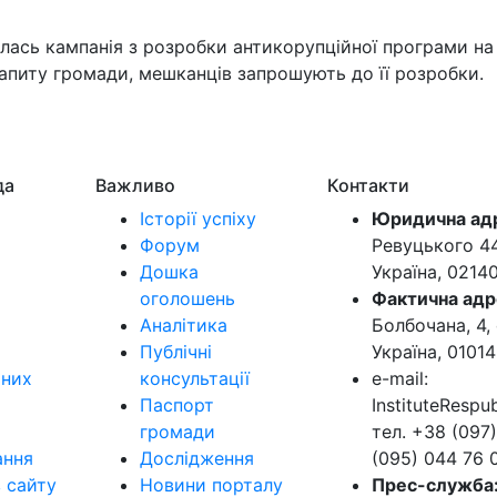
лась кампанія з розробки антикорупційної програми на 
апиту громади, мешканців запрошують до її розробки.
да
Важливо
Контакти
Історії успіху
Юридична ад
Форум
Ревуцького 44-
Дошка
Україна, 0214
оголошень
Фактична адр
Аналітика
Болбочана, 4, 
Публічні
Україна, 01014
ьних
консультації
e-mail:
Паспорт
InstituteResp
громади
тел. +38 (097)
ання
Дослідження
(095) 044 76 
в сайту
Новини порталу
Прес-служба